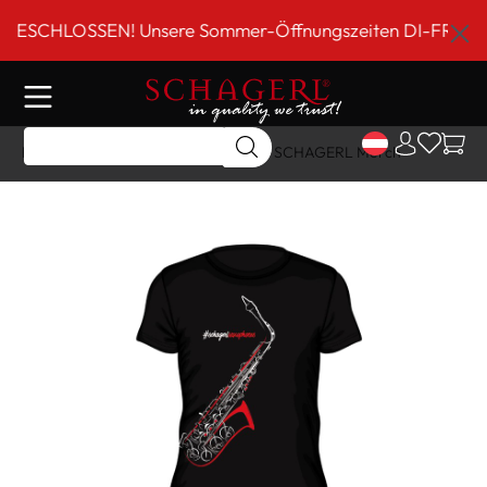
inhalt springen
SCHLOSSEN! Unsere Sommer-Öffnungszeiten DI-FR 9 bis 18
Home
Shop
Geschenk Artikel
SCHAGERL Merch