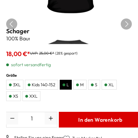
Schagerl T-Shirt Saxophon - L
100% Baumwolle
18,00 €*
UVP:
25,00 €*
(28% gespart)
sofort versandfertig
Größe
3XL
Kids 140-152
L
M
S
XL
XS
XXL
Anzahl
In den Warenkorb
Stellen Sie uns eine Frage