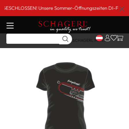
inhalt springen
CHLOSSEN! Unsere Sommer-Öffnungszeiten DI-FR 9 bis 18 
Home
Shop
Geschenk Artikel
SCHAGERL Merch