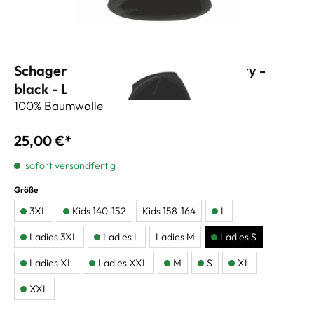
Schagerl T-Shirt 60 Years Anniversary -
black - Ladies S
100% Baumwolle
25,00 €*
sofort versandfertig
Größe
3XL
Kids 140-152
Kids 158-164
L
Ladies 3XL
Ladies L
Ladies M
Ladies S
Ladies XL
Ladies XXL
M
S
XL
XXL