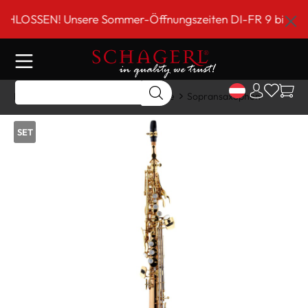
inhalt springen
N! Unsere Sommer-Öffnungszeiten DI-FR 9 bis 18 Uhr!***
Home
Shop
Holzblasinstrumente
Sopransaxophon
SET