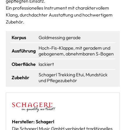
gepflegten Einsatz.
Ein professionelles Instrument mit charaktervollem
Klang, durchdachter Ausstattung und hochwertigem
Zubehör.
Korpus
Goldmessing gerade
Hoch-Fis-Klappe, mit geradem und
Ausführung
gebogenem, abnehmbaren S-Bogen
Oberfläche
lackiert
Schagerl Trekking Etui, Mundstück
Zubehör
und Pflegezubehör
Hersteller: Schagerl
Die Schagerl Music GmbH verbindet traditionelles