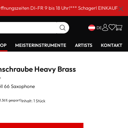
I-FR 9 bis 18 Uhr!*** Schagerl EINKAUFSSAMSTAG am 5. S
DE
HOP
MEISTERINSTRUMENTE
ARTISTS
KONTAKT
nschraube Heavy Brass
t
ll 66 Saxophone
11.36% gespart)
Inhalt:
1 Stück