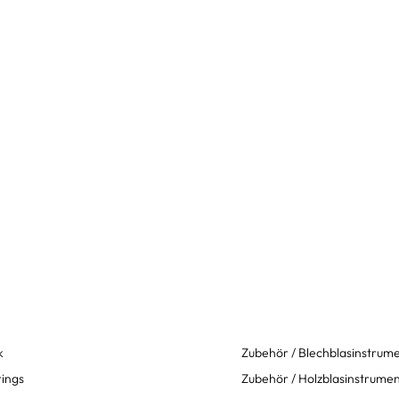
k
Zubehör / Blechblasinstrum
rings
Zubehör / Holzblasinstrume