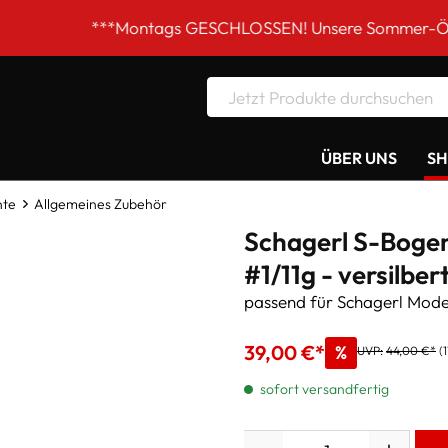
***Montags GESCHLOSSEN! Unsere Sommer-Öffnungszeiten D
ÜBER UNS
S
nte
Allgemeines Zubehör
Schagerl S-Boge
#1/11g - versilber
passend für Schagerl Mode
39,00 €*
%
UVP:
44,00 €*
(
sofort versandfertig
Anzahl