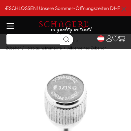
inhalt springen
SCHLOSSEN! Unsere Sommer-Öffnungszeiten DI-FR 9 bis 18
Home
Shop
Holzblasinstrumente
Zubehör / Holzblasinstrumente
Allgemeines Zubehör