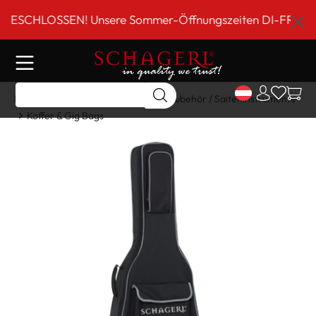
inhalt springen
CHLOSSEN! Unsere Sommer-Öffnungszeiten DI-FR 9 bis 18 
Home
Shop
Gitarre/Strings
Zubehör / Saiteninstrumente
Koffer & Gig Bags