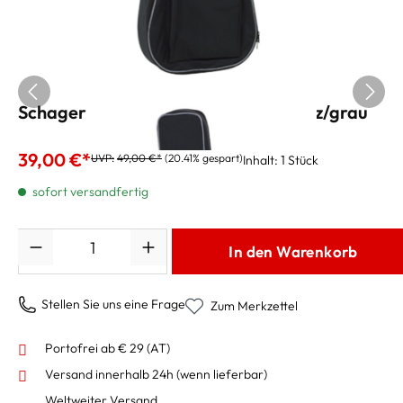
Schagerl Gitarrentasche 3/4 schwarz/grau
39,00 €*
UVP:
49,00 €*
(20.41% gespart)
Inhalt:
1 Stück
sofort versandfertig
Anzahl
In den Warenkorb
Stellen Sie uns eine Frage
Zum Merkzettel
Portofrei ab € 29 (AT)
Versand innerhalb 24h
(wenn lieferbar)
Weltweiter Versand