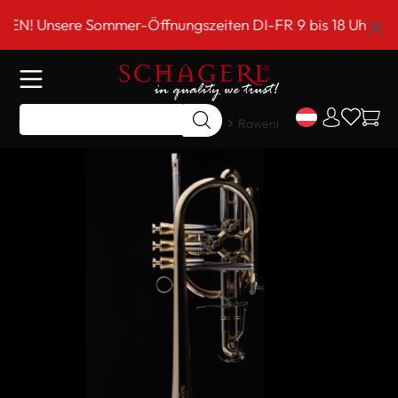
inhalt springen
ere Sommer-Öffnungszeiten DI-FR 9 bis 18 Uhr!*** Schag
Home
Shop
Meisterinstrumente
Raweni