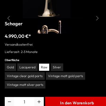
Schagerl B-Trompete "RAWENI" roh
4.990,00 €*
Versandkostenfrei
Lieferzeit: 2-3 Monate
Oberfläche
Gold
Lacquered
Raw
Silver
Vintage clear gold parts
Vintage matt gold parts
Vintage matt silver parts
Anzahl
In den Warenkorb