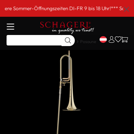
inhalt springen
Öffnungszeiten DI-FR 9 bis 18 Uhr!*** Schagerl EINKAUF
Home
Shop
Meisterinstrumente
Posaune