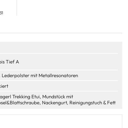
31
bis Tief A
l. Lederpolster mit Metallresonatoren
kiert
agerl Trekking Etui, Mundstück mit
sel&Blattschraube, Nackengurt, Reinigungstuch & Fett