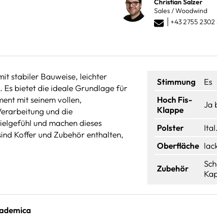
Christian Salzer
Sales / Woodwind
+43 2755 2302 
 stabiler Bauweise, leichter
Stimmung
Es
Es bietet die ideale Grundlage für
ment mit seinem vollen,
Hoch Fis-
Ja 
Klappe
Verarbeitung und die
ielgefühl und machen dieses
Polster
Ita
sind Koffer und Zubehör enthalten,
Oberfläche
lac
Sch
Zubehör
Kap
cademica