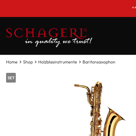
inhalt springen
***Montags GE
Home
Shop
Holzblasinstrumente
Baritonsaxophon
SET