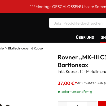
***Montags GESCHLOSSEN! Unsere Sommer-Öffnungszei
ÜBER UNS
S
nte
Blattschrauben & Kapseln
Rovner „MK-III C
Baritonsax
inkl. Kapsel, für Metallmun
37,00 €*
UVP:
40,00 €*
(7.5% g
sofort versandfertig
Anzahl