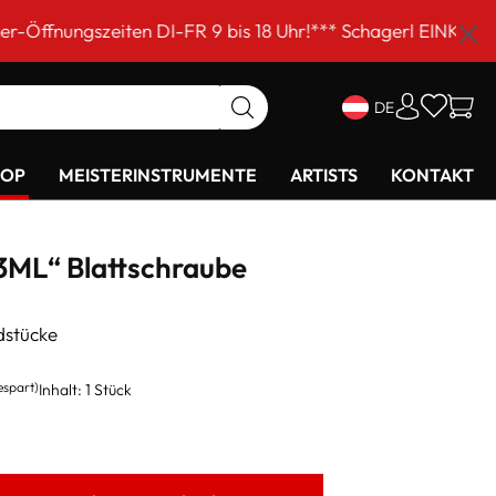
ten DI-FR 9 bis 18 Uhr!*** Schagerl EINKAUFSSAMSTAG am
DE
HOP
MEISTERINSTRUMENTE
ARTISTS
KONTAKT
3ML“ Blattschraube
dstücke
espart)
Inhalt:
1 Stück