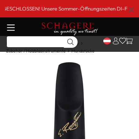
inhalt springen
SCHLOSSEN! Unsere Sommer-Öffnungszeiten DI-FR 9 bis 18
Home
Shop
Holzblasinstrumente
Zubehör / Holzblasinstrumente
Mundstücke