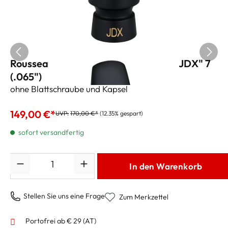
Rousseau 3.0 Sopransaxmundstück "JDX" 7
(.065")
ohne Blattschraube und Kapsel
149,00 €*
UVP:
170,00 €*
(12.35% gespart)
sofort versandfertig
Anzahl
In den Warenkorb
Stellen Sie uns eine Frage
Zum Merkzettel
Portofrei ab € 29 (AT)