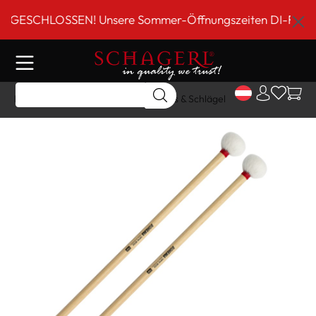
inhalt springen
ESCHLOSSEN! Unsere Sommer-Öffnungszeiten DI-FR 9 bis 1
Home
Shop
Schlagwerk
Sticks & Schlägel