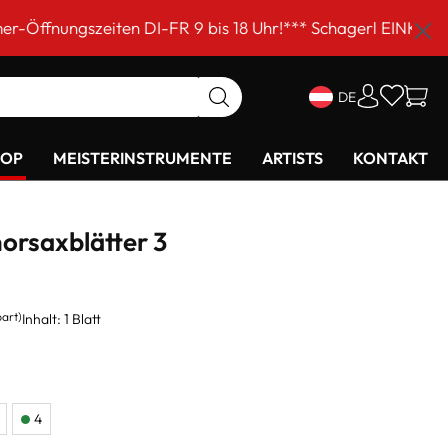
ten DI-FR 9 bis 18 Uhr!*** Schagerl EINKAUFSSAMSTAG am
DE
HOP
MEISTERINSTRUMENTE
ARTISTS
KONTAKT
orsaxblätter 3
part)
Inhalt:
1 Blatt
4