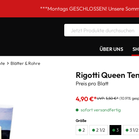
***Montags GESCHLOSSEN! Unsere Sommer-Öffnungszei
ÜBER UNS
S
nte
Blätter & Rohre
Rigotti Queen Ten
Preis pro Blatt
4,90 €*
UVP:
5,50 €*
(10.91% ges
sofort versandfertig
Größe
2
2 1/2
3
3 1/2