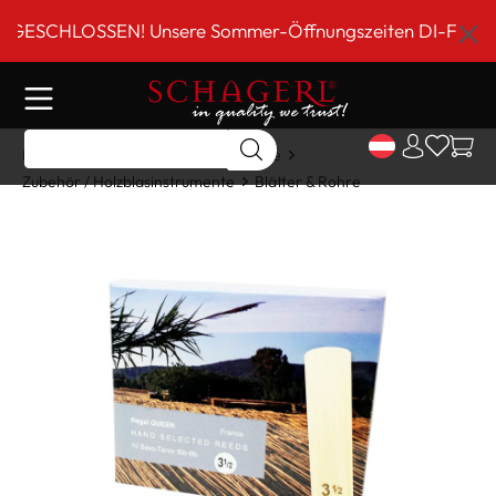
inhalt springen
SCHLOSSEN! Unsere Sommer-Öffnungszeiten DI-FR 9 bis 18
Home
Shop
Holzblasinstrumente
Zubehör / Holzblasinstrumente
Blätter & Rohre