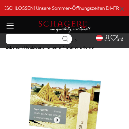
inhalt springen
CHLOSSEN! Unsere Sommer-Öffnungszeiten DI-FR 9 bis 18 
Home
Shop
Holzblasinstrumente
Zubehör / Holzblasinstrumente
Blätter & Rohre