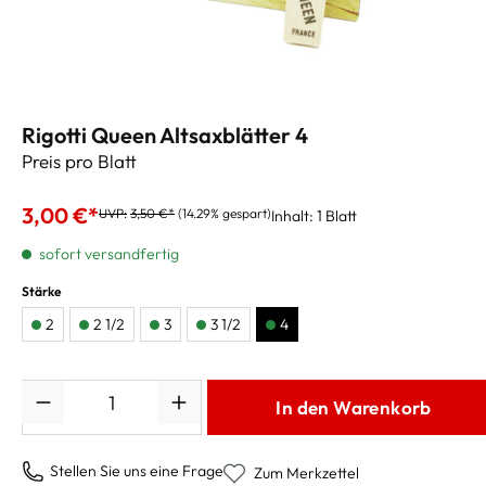
Rigotti Queen Altsaxblätter 4
Preis pro Blatt
3,00 €*
UVP:
3,50 €*
(14.29% gespart)
Inhalt:
1 Blatt
sofort versandfertig
Stärke
2
2 1/2
3
3 1/2
4
Anzahl
In den Warenkorb
Stellen Sie uns eine Frage
Zum Merkzettel