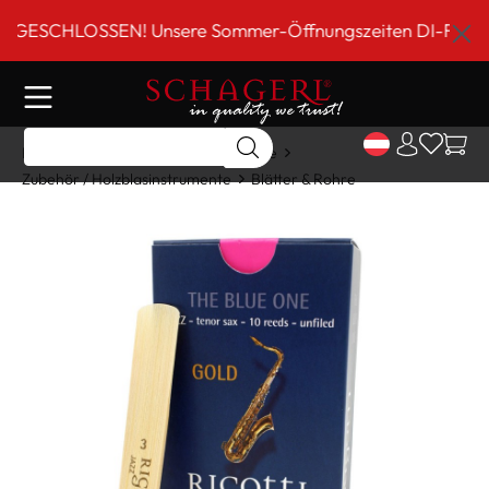
inhalt springen
SCHLOSSEN! Unsere Sommer-Öffnungszeiten DI-FR 9 bis 18
Home
Shop
Holzblasinstrumente
Zubehör / Holzblasinstrumente
Blätter & Rohre