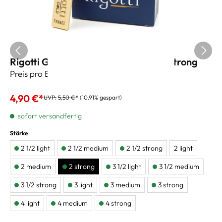
Rigotti Gold Jazz Tenorsaxblätter 2 strong
Preis pro Blatt
4,90 €*
UVP:
5,50 €*
(10.91% gespart)
sofort versandfertig
Stärke
2 1/2 light
2 1/2 medium
2 1/2 strong
2 light
2 medium
2 strong
3 1/2 light
3 1/2 medium
3 1/2 strong
3 light
3 medium
3 strong
4 light
4 medium
4 strong