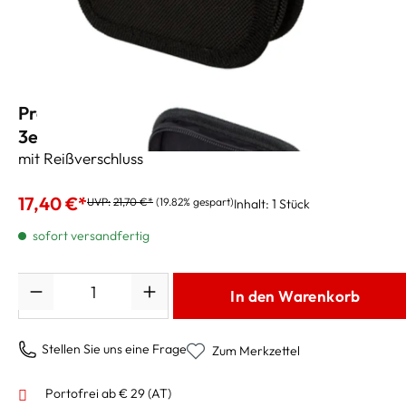
Pro Tec Trompetenmundstücktasche A219
3er, Nylon
mit Reißverschluss
17,40 €*
UVP:
21,70 €*
(19.82% gespart)
Inhalt:
1 Stück
sofort versandfertig
Anzahl
In den Warenkorb
Stellen Sie uns eine Frage
Zum Merkzettel
Portofrei ab € 29 (AT)