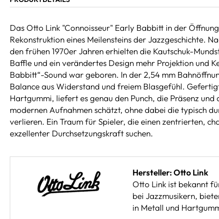
Das Otto Link "Connoisseur" Early Babbitt in der Öffnung
Rekonstruktion eines Meilensteins der Jazzgeschichte. N
den frühen 1970er Jahren erhielten die Kautschuk-Mundst
Baffle und ein verändertes Design mehr Projektion und K
Babbitt“-Sound war geboren. In der 2,54 mm Bahnöffnung
Balance aus Widerstand und freiem Blasgefühl. Gefertigt
Hartgummi, liefert es genau den Punch, die Präsenz und
modernen Aufnahmen schätzt, ohne dabei die typisch d
verlieren. Ein Traum für Spieler, die einen zentrierten, c
exzellenter Durchsetzungskraft suchen.
Hersteller: Otto Link
Otto Link ist bekannt 
bei Jazzmusikern, biet
in Metall und Hartgummi