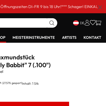
 DI-FR 9 bis 18 Uhr!*** Schagerl EINKAUFSSAMSTAG am 5.
DE
HOP
MEISTERINSTRUMENTE
ARTISTS
KONTAKT
saxmundstück
y Babbit" 7 (.100")
el
*
(27.57% gespart)
Inhalt:
1 Stk