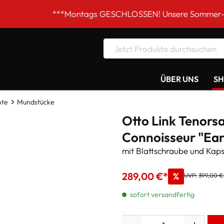
***Montags GESCHLOSSEN! Unsere Sommer-Öffnungszeiten
ÜBER UNS
S
nte
Mundstücke
Otto Link Tenor
Connoisseur "Earl
mit Blattschraube und Kaps
289,00 €*
%
UVP:
399,00 €
sofort versandfertig
Anzahl