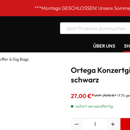
***Montags GESCHLOSSEN! Unsere Sommer-Öffnungszeite
ÜBER UNS
S
offer & Gig Bags
Ortega Konzertg
schwarz
27,00 €*
UVP:
29,90 €*
(9.7% ge
sofort versandfertig
Anzahl