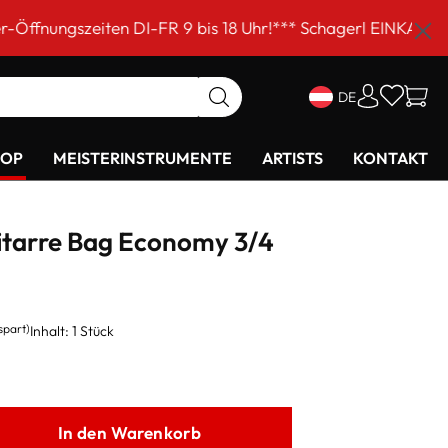
n DI-FR 9 bis 18 Uhr!*** Schagerl EINKAUFSSAMSTAG am 5
DE
HOP
MEISTERINSTRUMENTE
ARTISTS
KONTAKT
itarre Bag Economy 3/4
spart)
Inhalt:
1 Stück
In den Warenkorb