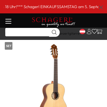
inhalt springen
 Uhr!*** Schagerl EINKAUFSSAMSTAG am 5. September von 
Home
Shop
Gitarre/Strings
Konzertgitarre
SET