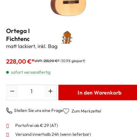
Ortega Konzertgitarre 7/8 R121
Fichtendecke
matt lackiert, inkl. Bag
228,00 €*
UVP:
255,90 €*
(10.9% gespart)
sofort versandfertig
Anzahl
In den Warenkorb
Stellen Sie uns eine Frage
Zum Merkzettel
Portofrei ab € 29 (AT)
Versand innerhalb 24h
(wenn lieferbar)