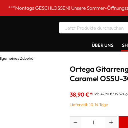
tags GESCHLOSSEN! Unsere Sommer-Öffnungszeiten DI-FR 9
ÜBER UNS
S
llgemeines Zubehör
Ortega Gitarreng
Caramel OSSU-3
38,90 €*
UVP:
42,90 €*
(9.32% g
Lieferzeit: 10-14 Tage
Anzahl