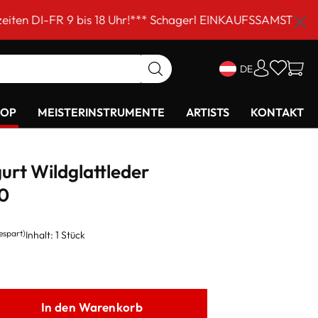
 bis 18 Uhr!*** Schagerl EINKAUFSSAMSTAG am 5. Septemb
DE
HOP
MEISTERINSTRUMENTE
ARTISTS
KONTAKT
urt Wildglattleder
0
espart)
Inhalt:
1 Stück
In den Warenkorb