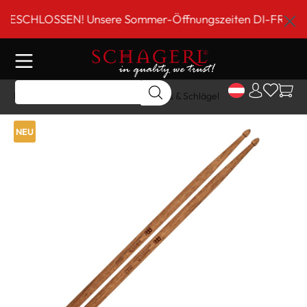
inhalt springen
CHLOSSEN! Unsere Sommer-Öffnungszeiten DI-FR 9 bis 18 
Home
Shop
Schlagwerk
Sticks & Schlägel
NEU