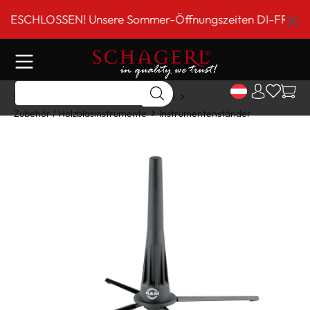
inhalt springen
SCHLOSSEN! Unsere Sommer-Öffnungszeiten DI-FR 9 bis 18
Home
Shop
Holzblasinstrumente
Zubehör / Holzblasinstrumente
Instrumentenständer