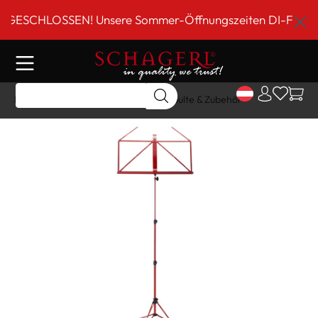
inhalt springen
SCHLOSSEN! Unsere Sommer-Öffnungszeiten DI-FR 9 bis 18
Home
Shop
Sonstiges
Notenpulte & Zubehör