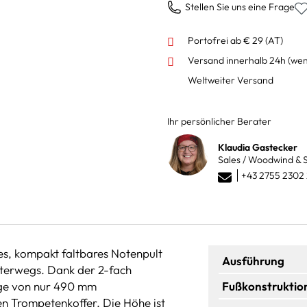
Stellen Sie uns eine Frage
Portofrei ab € 29 (AT)
Versand innerhalb 24h
(wen
Weltweiter Versand
Ihr persönlicher Berater
Klaudia Gastecker
Sales / Woodwind & S
+43 2755 2302
es, kompakt faltbares Notenpult
Ausführung
unterwegs. Dank der 2-fach
nge von nur 490 mm
Fußkonstruktio
n Trompetenkoffer. Die Höhe ist