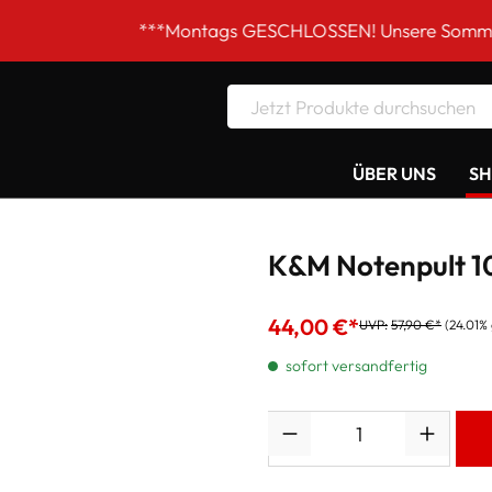
***Montags GESCHLOSSEN! Unsere Sommer-Öffnungszei
ÜBER UNS
S
K&M Notenpult 10
44,00 €*
UVP:
57,90 €*
(24.01%
sofort versandfertig
Anzahl