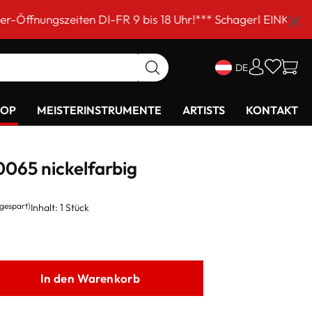
ten DI-FR 9 bis 18 Uhr!*** Schagerl EINKAUFSSAMSTAG am
DE
HOP
MEISTERINSTRUMENTE
ARTISTS
KONTAKT
065 nickelfarbig
 gespart)
Inhalt:
1 Stück
In den Warenkorb