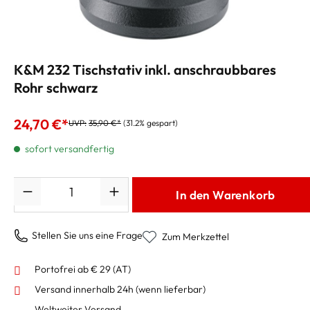
K&M 232 Tischstativ inkl. anschraubbares
Rohr schwarz
24,70 €*
UVP:
35,90 €*
(31.2% gespart)
sofort versandfertig
Anzahl
In den Warenkorb
Stellen Sie uns eine Frage
Zum Merkzettel
Portofrei ab € 29 (AT)
Versand innerhalb 24h
(wenn lieferbar)
Weltweiter Versand