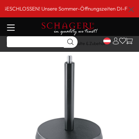
inhalt springen
SCHLOSSEN! Unsere Sommer-Öffnungszeiten DI-FR 9 bis 18
Home
Shop
Sonstiges
Notenpulte & Zubehör