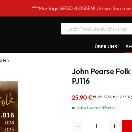
***Montags GESCHLOSSEN! Unsere Sommer-Öffnungszei
ÜBER UNS
S
aiten
John Pearse Folk
PJ116
25,90 €*
UVP:
32,50 €*
(20.31% 
sofort versandfertig
Anzahl