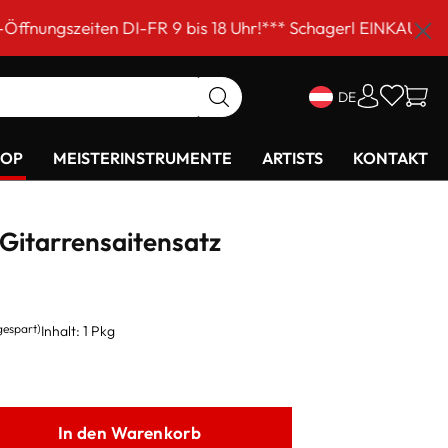
ten DI-FR 9 bis 18 Uhr!*** Schagerl EINKAUFSSAMSTAG am
DE
HOP
MEISTERINSTRUMENTE
ARTISTS
KONTAKT
 Gitarrensaitensatz
gespart)
Inhalt:
1 Pkg
In den Warenkorb