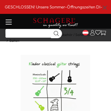
inhalt springen
GESCHLOSSEN! Unsere Sommer-Öffnungszeiten DI-FR 9 bis 
Home
Shop
Gitarre/Strings
Zubehör / Saiteninstrumente
Saiten