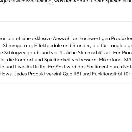
ige Gewichtsverteilung, was den Komfort beim Spielen erhöht
ör bietet eine exklusive Auswahl an hochwertigen Produkten
 Stimmgeräte, Effektpedale und Ständer, die für Langlebigk
he Schlagzeugpads und verlässliche Stimmschlüssel. Für Pia
e, die Komfort und Spielbarkeit verbessern. Mikrofone, Stä
udio und Live-Auftritte. Ergänzt wird das Sortiment durch N
ows. Jedes Produkt vereint Qualität und Funktionalität für 