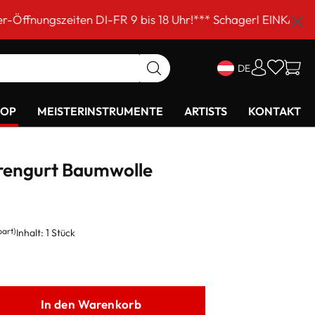
ten DI-FR 9 bis 18 Uhr!*** Schagerl EINKAUFSSAMSTAG am
DE
HOP
MEISTERINSTRUMENTE
ARTISTS
KONTAKT
rrengurt Baumwolle
part)
Inhalt:
1 Stück
In den Warenkorb