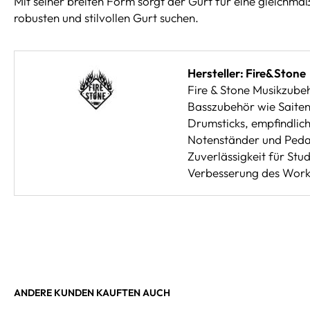
Mit seiner breiten Form sorgt der Gurt für eine gleichmäß
robusten und stilvollen Gurt suchen.
Hersteller: Fire&Stone
Fire & Stone Musikzubeh
Basszubehör wie Saiten,
Drumsticks, empfindlic
Notenständer und Pedal
Zuverlässigkeit für St
Verbesserung des Workfl
ANDERE KUNDEN KAUFTEN AUCH