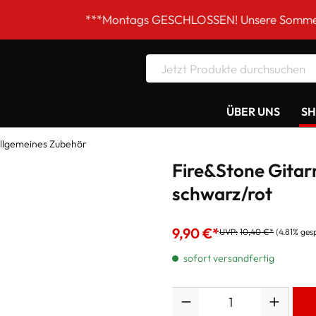
***Montags GESCHLOSSEN! Unsere Sommer-Öffnungszei
ÜBER UNS
S
llgemeines Zubehör
Fire&Stone Gita
schwarz/rot
9,90 €*
UVP:
10,40 €*
(4.81% ges
sofort versandfertig
Anzahl