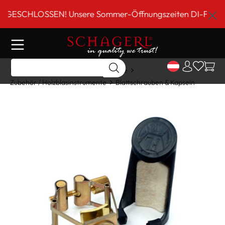
inhalt springen
SCHLOSSEN! Unsere Sommer-Öffnungszeiten DI-FR 9 bis 18
Home
Shop
Holzblasinstrumente
Zubehör / Holzblasinstrumente
Blattschrauben & Kapseln