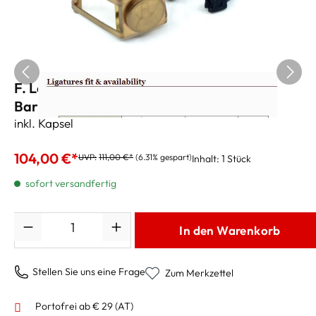
F. Louis „Pure Brass“ Blattschraube
Baritonsax – XL Messing
inkl. Kapsel
104,00 €*
UVP:
111,00 €*
(6.31% gespart)
Inhalt:
1 Stück
sofort versandfertig
Anzahl
In den Warenkorb
Stellen Sie uns eine Frage
Zum Merkzettel
Portofrei ab € 29 (AT)