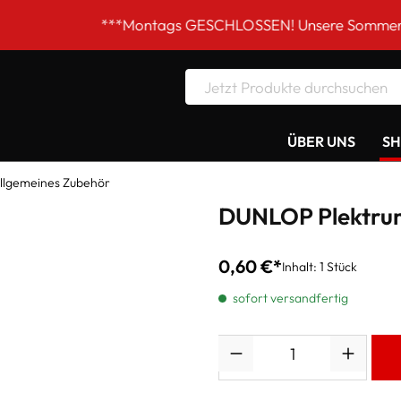
***Montags GESCHLOSSEN! Unsere Sommer-Öffnungszeit
ÜBER UNS
S
llgemeines Zubehör
DUNLOP Plektrum 
0,60 €*
Inhalt:
1 Stück
sofort versandfertig
Anzahl