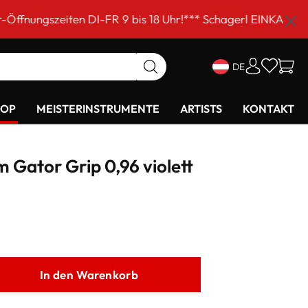
en DI-FR 9 bis 18 Uhr!*** Schagerl EINKAUFSSAMSTAG am 
DE
HOP
MEISTERINSTRUMENTE
ARTISTS
KONTAKT
Gator Grip 0,96 violett
In den Warenkorb