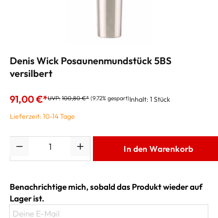
Denis Wick Posaunenmundstück 5BS
versilbert
91,00 €*
UVP:
100,80 €*
(9.72% gespart)
Inhalt:
1 Stück
Lieferzeit: 10-14 Tage
Anzahl
In den Warenkorb
Benachrichtige mich, sobald das Produkt wieder auf
Lager ist.
Deine E-Mail