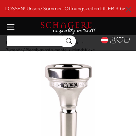
inhalt springen
SEN! Unsere Sommer-Öffnungszeiten DI-FR 9 bis 18 Uhr!*
Home
Shop
Blechblasinstrumente
Zubehör / Blechblasinstrumente
Mundstücke