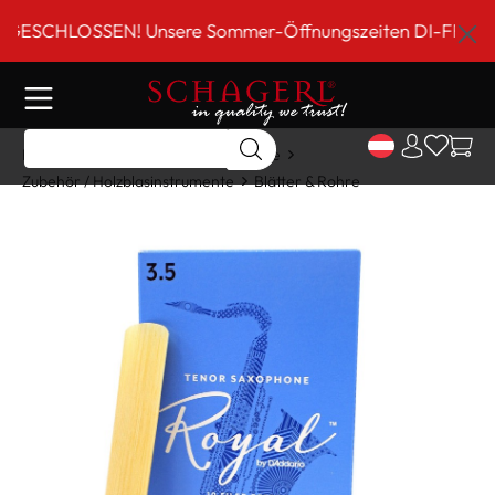
inhalt springen
CHLOSSEN! Unsere Sommer-Öffnungszeiten DI-FR 9 bis 18 
Home
Shop
Holzblasinstrumente
Zubehör / Holzblasinstrumente
Blätter & Rohre