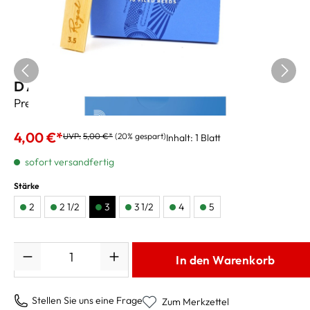
D Addario Royal Tenorsaxblätter 3
Preis pro Blatt
4,00 €*
UVP:
5,00 €*
(20% gespart)
Inhalt:
1 Blatt
sofort versandfertig
Stärke
2
2 1/2
3
3 1/2
4
5
Anzahl
In den Warenkorb
Stellen Sie uns eine Frage
Zum Merkzettel