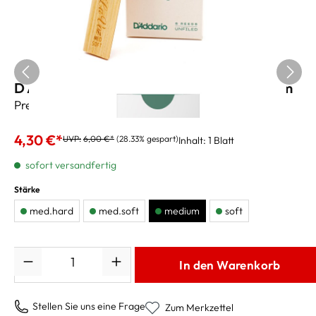
D Addario La Voz Tenorsaxblätter - medium
Preis pro Blatt
4,30 €*
UVP:
6,00 €*
(28.33% gespart)
Inhalt:
1 Blatt
sofort versandfertig
Stärke
med.hard
med.soft
medium
soft
Anzahl
In den Warenkorb
Stellen Sie uns eine Frage
Zum Merkzettel