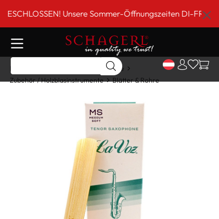
inhalt springen
CHLOSSEN! Unsere Sommer-Öffnungszeiten DI-FR 9 bis 18 
Home
Shop
Holzblasinstrumente
Zubehör / Holzblasinstrumente
Blätter & Rohre