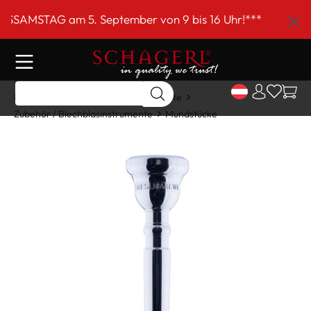
inhalt springen
AMSTAG am 5. September von 9 bis 16 Uhr!***
Home
Shop
Blechblasinstrumente
Zubehör / Blechblasinstrumente
Mundstücke