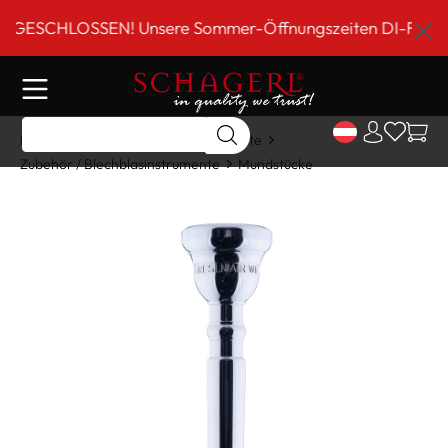
inhalt springen
SCHLOSSEN! Unsere Sommer-Öffnungszeiten DI-FR 9 bis 18
Home
Shop
Blechblasinstrumente
Zubehör / Blechblasinstrumente
Mundstücke