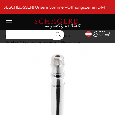
inhalt springen
SCHLOSSEN! Unsere Sommer-Öffnungszeiten DI-FR 9 bis 18
Home
Shop
Blechblasinstrumente
Zubehör / Blechblasinstrumente
Mundstücke