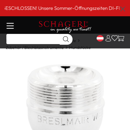
inhalt springen
SCHLOSSEN! Unsere Sommer-Öffnungszeiten DI-FR 9 bis 18
Home
Shop
Blechblasinstrumente
Zubehör / Blechblasinstrumente
Mundstücke