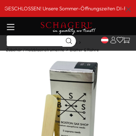
inhalt springen
SCHLOSSEN! Unsere Sommer-Öffnungszeiten DI-FR 9 bis 18
Home
Shop
Holzblasinstrumente
Zubehör / Holzblasinstrumente
Blätter & Rohre