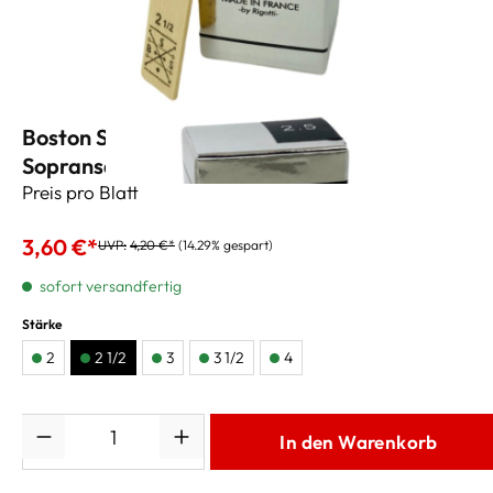
Boston Sax Shop Custom Silver Label
Sopransaxblätter 2 1/2
Preis pro Blatt
3,60 €*
UVP:
4,20 €*
(14.29% gespart)
sofort versandfertig
Stärke
2
2 1/2
3
3 1/2
4
Anzahl
In den Warenkorb