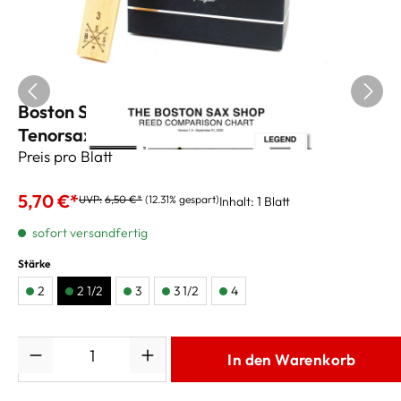
Boston Sax Shop Custom Black Label
Tenorsaxblätter 2 1/2
Preis pro Blatt
5,70 €*
UVP:
6,50 €*
(12.31% gespart)
Inhalt:
1 Blatt
sofort versandfertig
Stärke
2
2 1/2
3
3 1/2
4
Anzahl
In den Warenkorb