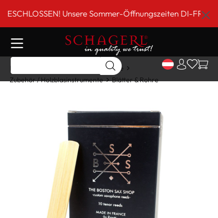
inhalt springen
HLOSSEN! Unsere Sommer-Öffnungszeiten DI-FR 9 bis 18 U
Home
Shop
Holzblasinstrumente
Zubehör / Holzblasinstrumente
Blätter & Rohre