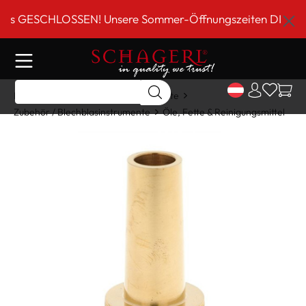
inhalt springen
GESCHLOSSEN! Unsere Sommer-Öffnungszeiten DI-FR 9 bis 
Home
Shop
Blechblasinstrumente
Zubehör / Blechblasinstrumente
Öle, Fette & Reinigungsmittel