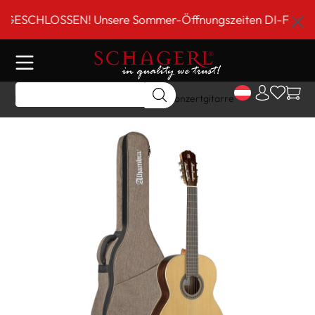
inhalt springen
SCHLOSSEN! Unsere Sommer-Öffnungszeiten DI-FR 9 bis 18
Home
Shop
Gitarre/Strings
Konzertgitarre