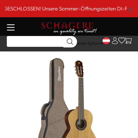
inhalt springen
SCHLOSSEN! Unsere Sommer-Öffnungszeiten DI-FR 9 bis 18
Home
Shop
Gitarre/Strings
Konzertgitarre