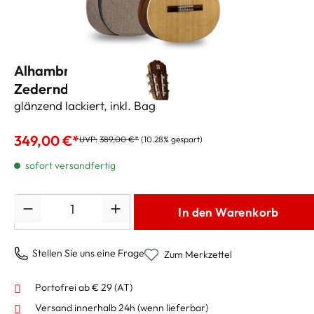
Alhambra Konzertgitarre 3/4 1C HT
Zederndecke massiv
glänzend lackiert, inkl. Bag
349,00 €*
UVP:
389,00 €*
(10.28% gespart)
sofort versandfertig
Anzahl
In den Warenkorb
Stellen Sie uns eine Frage
Zum Merkzettel
Portofrei ab € 29 (AT)
Versand innerhalb 24h
(wenn lieferbar)