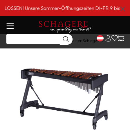
inhalt springen
SEN! Unsere Sommer-Öffnungszeiten DI-FR 9 bis 18 Uhr!*
Home
Shop
Schlagwerk
Orchester Schlagwerk