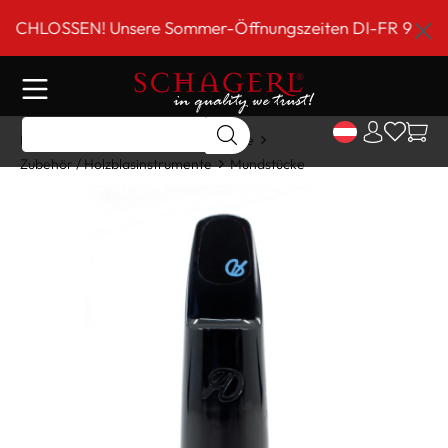
inhalt springen
LOSSEN! Unsere Sommer-Öffnungszeiten DI-FR 9 bis 18 Uh
Home
Shop
Holzblasinstrumente
Zubehör / Holzblasinstrumente
Mundstücke