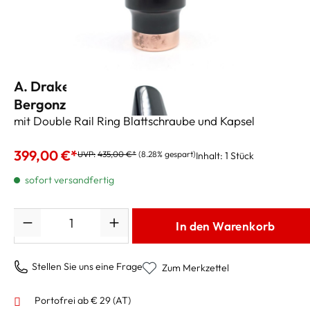
A. Drake Tenorsaxmundstück "Jerry
Bergonzi" 7 (.105")
mit Double Rail Ring Blattschraube und Kapsel
399,00 €*
UVP:
435,00 €*
(8.28% gespart)
Inhalt:
1 Stück
sofort versandfertig
Anzahl
In den Warenkorb
Stellen Sie uns eine Frage
Zum Merkzettel
Portofrei ab € 29 (AT)