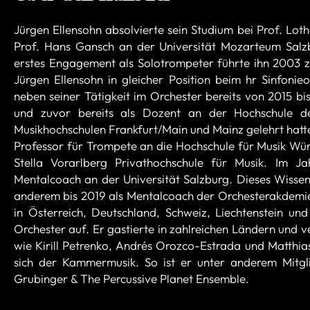
Jürgen Ellensohn absolvierte sein Studium bei Prof. Lo
Prof. Hans Gansch an der Universität Mozarteum Salzb
erstes Engagement als Solotrompeter führte ihn 2003
Jürgen Ellensohn in gleicher Position beim hr Sinfoni
neben seiner Tätigkeit im Orchester bereits von 2015 b
und zuvor bereits als Dozent an der Hochschule d
Musikhochschulen Frankfurt/Main und Mainz gelehrt hatt
Professor für Trompete an die Hochschule für Musik Würz
Stella Vorarlberg Privathochschule für Musik. Im
Mentalcoach an der Universität Salzburg. Dieses Wissen 
anderem bis 2019 als Mentalcoach der Orchesterakdemie 
in Österreich, Deutschland, Schweiz, Liechtenstein und 
Orchester auf. Er gastierte in zahlreichen Ländern und v
wie Kirill Petrenko, Andrés Orozco-Estrada und Matthi
sich der Kammermusik. So ist er unter anderem Mitgl
Grubinger & The Percussive Planet Ensemble.