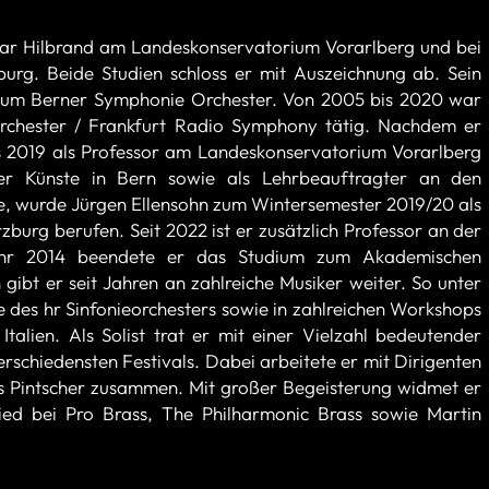
thar Hilbrand am Landeskonservatorium Vorarlberg und bei
urg. Beide Studien schloss er mit Auszeichnung ab. Sein
 zum Berner Symphonie Orchester. Von 2005 bis 2020 war
eorchester / Frankfurt Radio Symphony tätig. Nachdem er
is 2019 als Professor am Landeskonservatorium Vorarlberg
er Künste in Bern sowie als Lehrbeauftragter an den
e, wurde Jürgen Ellensohn zum Wintersemester 2019/20 als
burg berufen. Seit 2022 ist er zusätzlich Professor an der
 Jahr 2014 beendete er das Studium zum Akademischen
gibt er seit Jahren an zahlreiche Musiker weiter. So unter
des hr Sinfonieorchesters sowie in zahlreichen Workshops
Italien. Als Solist trat er mit einer Vielzahl bedeutender
erschiedensten Festivals. Dabei arbeitete er mit Dirigenten
as Pintscher zusammen. Mit großer Begeisterung widmet er
ied bei Pro Brass, The Philharmonic Brass sowie Martin