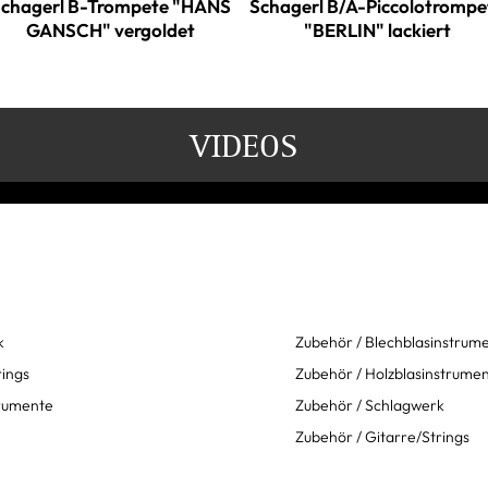
chagerl B-Trompete "HANS
Schagerl B/A-Piccolotrompe
GANSCH" vergoldet
"BERLIN" lackiert
VIDEOS
k
Zubehör / Blechblasinstrum
rings
Zubehör / Holzblasinstrume
trumente
Zubehör / Schlagwerk
Zubehör / Gitarre/Strings